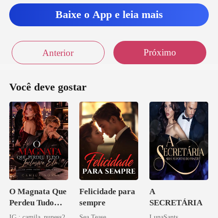
Baixe o App e leia mais
Próximo
Anterior
Você deve gostar
O Magnata Que
Felicidade para
A
Perdeu Tudo
sempre
SECRETÁRIA
Inclusive Ela
IG : camila_nuness2
Sea Tease
LunaSants