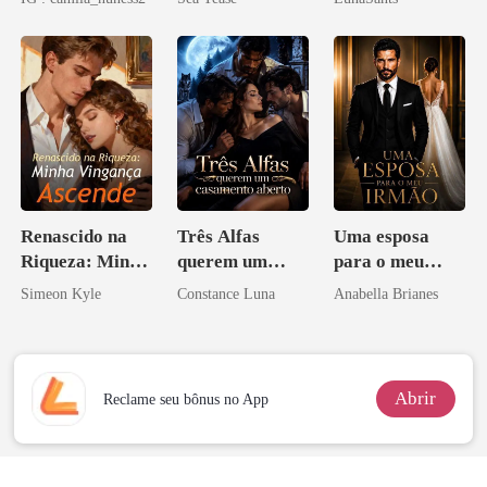
Renascido na
Três Alfas
Uma esposa
Riqueza: Minha
querem um
para o meu
Vingança
casamento
irmão
Simeon Kyle
Constance Luna
Anabella Brianes
Ascende
aberto
Abrir
Reclame seu bônus no App