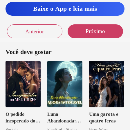
Baixe o App e leia mais
Próximo
Anterior
Você deve gostar
O pedido
Luna
Uma garota e
inesperado do
Abandonada:
quatro feras
meu chefe
Agora Intocável
Weeble
PageProfit Studio
Brass Wren