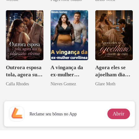
Outrora esposa
A vingança da
Agora eles se
tola, agora sua
ex-mulher
ajoelham diante
obsessão eterna
curvilínea
de mim
Calla Rhodes
Nieves Gomez
Glare Moth
Abrir
Reclame seu bônus no App