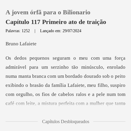
A jovem órfã para o Bilionario
Capítulo 117 Primeiro ato de traição
Palavras: 1252
|
Lançado em: 29/07/2024
0
o La
Loja
branca com um bordado dourado sob o peito
Histórico
exibindo o brasão da família Lafaiete, meu filho, suspiro
Sair
com orgu
Baixar App
Capítulos Desbloqueados
to