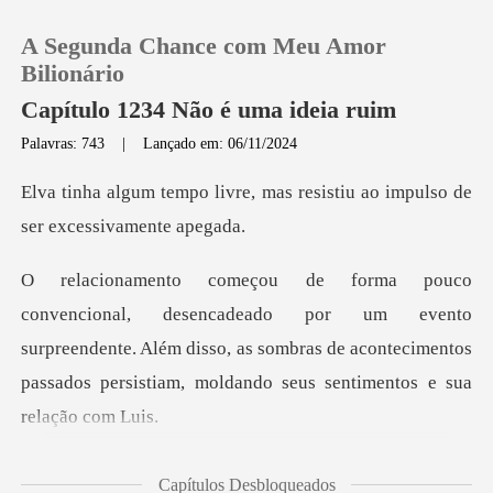
A Segunda Chance com Meu Amor
Bilionário
Capítulo 1234 Não é uma ideia ruim
Palavras: 743
|
Lançado em: 06/11/2024
0
, mas resistiu ao impulso de
Loja
Histórico
r um evento
surpreendente. Além disso, as sombras de acontecimentos
Sair
p
Baixar App
a em pensamentos,
Capítulos Desbloqueados