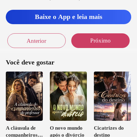
Baixe o App e leia mais
Próximo
Anterior
Você deve gostar
A cláusula de
O novo mundo
Cicatrizes do
companheiros
após o divórcio
destino