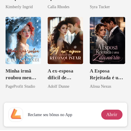
do professor
Kimberly Ingrid
Calla Rhodes
Syra Tucker
Minha irmã
A ex-esposa
A Esposa
roubou meu
difícil de
Rejeitada é uma
companheiro e
reconquistar
Zilionária
PageProfit Studio
Adolf Dunne
Alissa Nexus
eu a deixei
Abrir
Reclame seu bônus no App