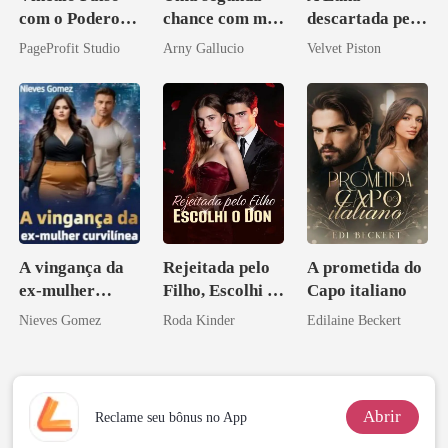
com o Poderoso
chance com meu
descartada pelo
Inimigo do Meu
amor bilionário
Alfa
PageProfit Studio
Arny Gallucio
Velvet Piston
Ex
A vingança da
Rejeitada pelo
A prometida do
ex-mulher
Filho, Escolhi o
Capo italiano
curvilínea
Don
Nieves Gomez
Roda Kinder
Edilaine Beckert
Abrir
Reclame seu bônus no App