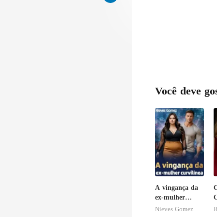
Você deve go
A vingança da
ex-mulher
curvilínea
h
Nieves Gomez
R