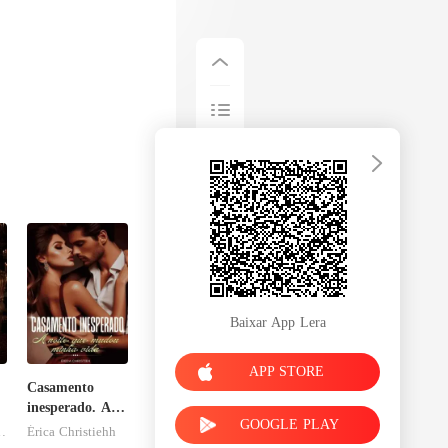
Baixar App Lera
APP STORE
Casamento
inesperado. A
GOOGLE PLAY
noite que
esFolies
Érica Christiehh
mudou minha