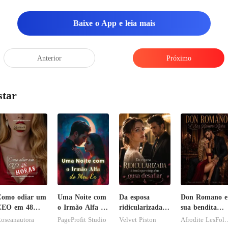
Baixe o App e leia mais
Anterior
Próximo
star
Como odiar um
Uma Noite com
Da esposa
Don Romano e
CEO em 48
o Irmão Alfa do
ridicularizada à
sua bendita
oras
Meu Ex
irmã que
ruína
oseanautora
PageProfit Studio
Velvet Piston
Afrodite L
ninguém ousa