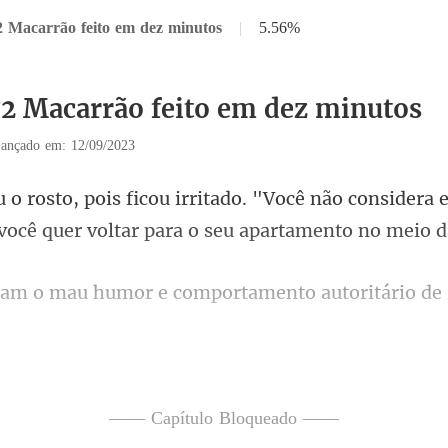
2 Macarrão feito em dez minutos
|
5.56%
72 Macarrão feito em dez minutos
ançado em: 12/09/2023
ê não considera e
 você que
humor e comportamento
tivessem medo dele, Wa
olhada para o seu p
—— Capítulo Bloqueado ——