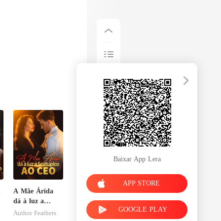
Baixar App Lera
APP STORE
m
A Mãe Árida
dá à luz a
GOOGLE PLAY
Sextuplos ao
Author Feathers
CEO