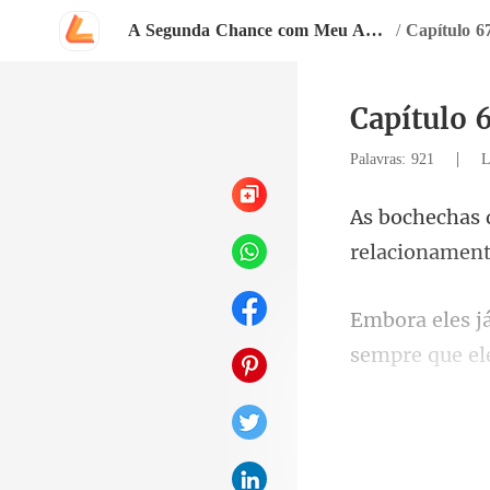
A Segunda Chance com Meu Amor Bilionário
/
Capítulo 6
Capítulo 
|
Palavras: 921
L
relacio
sempre que el