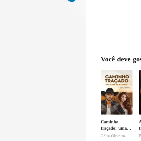
sso
Você deve go
Caminho
traçado: uma
t
babá na
l
Célia Oliveira
B
fazenda