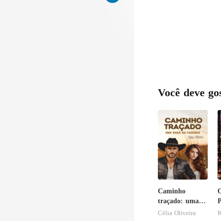
Você deve go
Caminho
traçado: uma
P
babá na
I
Célia Oliveira
fazenda