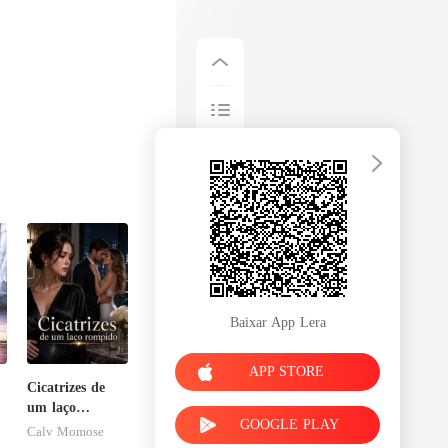
Baixar App Lera
APP STORE
Cicatrizes de
um laço
GOOGLE PLAY
rompido
Calv Momose