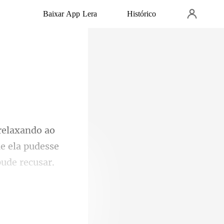
Baixar App Lera
Histórico
ue ela pudess
per