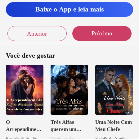
Baixe o App e leia mais
Próximo
Anterior
Você deve gostar
O
Três Alfas
Uma Noite Com
Arrependiment
querem um
Meu Chefe
o do Alfa:
casamento
PageProfit Studio
Constance Luna
PageProfit Studio