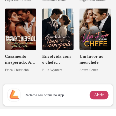
Perder Sua
aberto
Verdadeira
Companheira
Casamento
Envolvida com
Um favor ao
inesperado. A
o chefe
meu chefe
noite que mudou
arrogante
Érica Christiehh
Ellie Wynters
Souza Souza
minha vida
Abrir
Reclame seu bônus no App