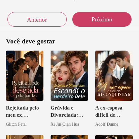
Próximo
Anterior
Você deve gostar
Rejeitada pelo
Grávida e
A ex-esposa
meu ex,
Divorciada:
difícil de
desejada pelo
Escondi o
reconquistar
Glitch Petal
Xi Jin Qian Hua
Adolf Dunne
pai dele
Herdeiro Dele