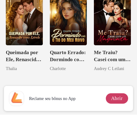
Queimada por
Quarto Errado:
Me Traiu?
Ele, Renascida
Dormindo com
Casei com um
como Estrela
o Tio do Meu
Magnata
Thalia
Charlotte
Audrey C Leilani
Noivo
Abrir
Reclame seu bônus no App