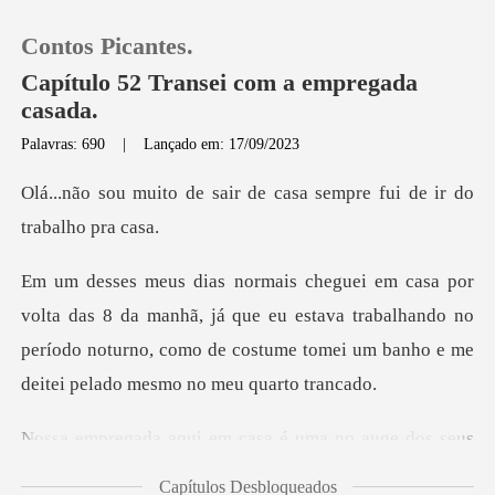
Contos Picantes.
Capítulo 52 Transei com a empregada
casada.
Palavras: 690
|
Lançado em: 17/09/2023
0
air de casa sempre fui d
Loja
Histórico
anhã, já que eu estava trabalhando no
período noturno, como de cost
Sair
Baixar App
casa é uma no auge dos s
Capítulos Desbloqueados