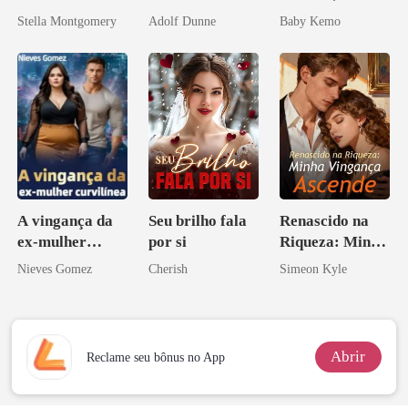
reconquistar
por um
Stella Montgomery
Adolf Dunne
Baby Kemo
Licantropo
A vingança da
Seu brilho fala
Renascido na
ex-mulher
por si
Riqueza: Minha
curvilínea
Vingança
Nieves Gomez
Cherish
Simeon Kyle
Ascende
Abrir
Reclame seu bônus no App