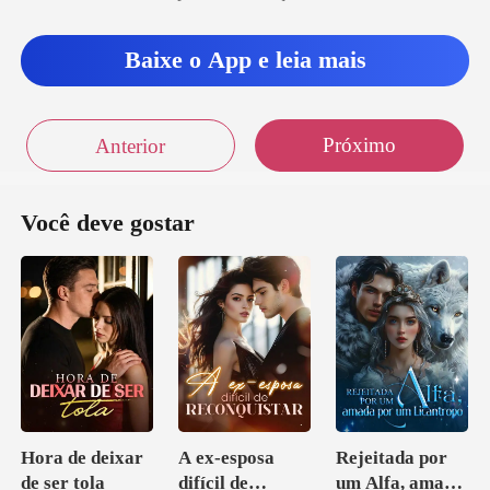
Baixe o App e leia mais
Próximo
Anterior
Você deve gostar
Hora de deixar
A ex-esposa
Rejeitada por
de ser tola
difícil de
um Alfa, amada