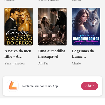
vejam esmagá-
los
A noiva do meu
Uma armadilha
Lágrimas da
filho - A
inescapável
Luna:
Redenção do
Dançando com
Yana _ Shadow
AlisTae
Cherie
grego
os príncipes
licantropos
Abrir
Reclame seu bônus no App