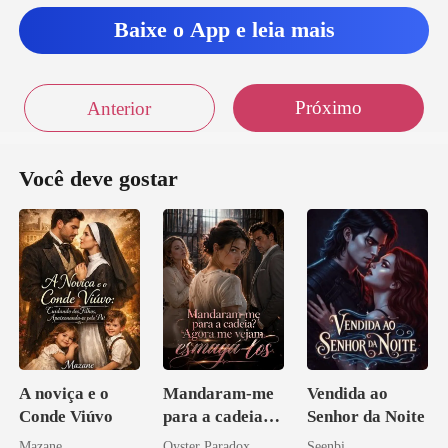
Baixe o App e leia mais
Próximo
Anterior
Você deve gostar
A noviça e o
Mandaram-me
Vendida ao
Conde Viúvo
para a cadeia?
Senhor da Noite
Agora me
Mazane
Oyster Paradox
Seenbi