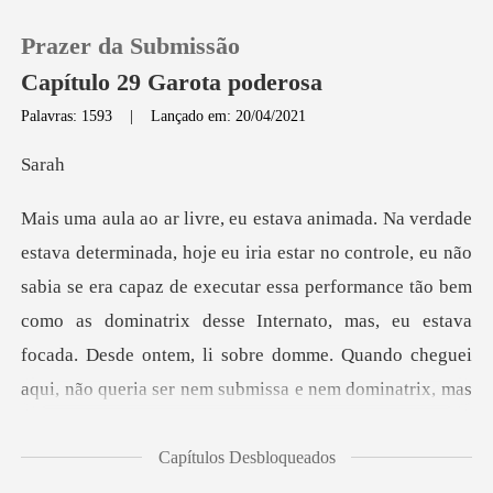
Prazer da Submissão
Capítulo 29 Garota poderosa
Palavras: 1593
|
Lançado em: 20/04/2021
0
a
Loja
ão
sabia se era capaz de executar essa performance tão bem
Histórico
como as dominatrix desse Internato, mas, eu estava
Sair
foc
Baixar App
Capítulos Desbloqueados