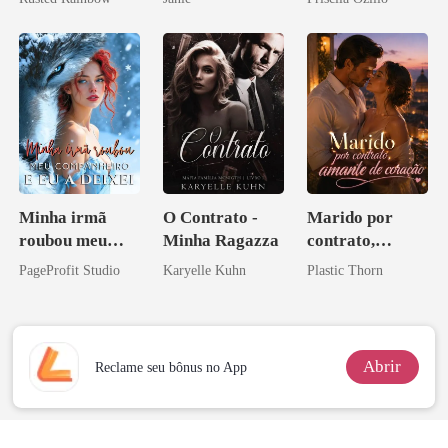
princesa de uma
família
mafiosa!
Minha irmã
O Contrato -
Marido por
roubou meu
Minha Ragazza
contrato,
companheiro e
amante de
PageProfit Studio
Karyelle Kuhn
Plastic Thorn
eu a deixei
coração
Abrir
Reclame seu bônus no App