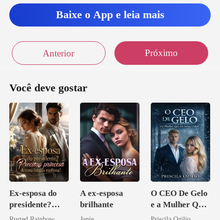
Baixe o App e leia mais
Próximo
Anterior
Você deve gostar
Ex-esposa do
A ex-esposa
O CEO De Gelo
presidente?
brilhante
e a Mulher Que
Preciosa
Ele Jurou Odiar
Rusted Rainbow
Janie
Priscila Ozilio