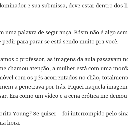
não é algo sem 
 p
á com uma morda
óvel com os pés acorrentados no chão, totalment
omem a pe
er - foi interrompido pelo sina