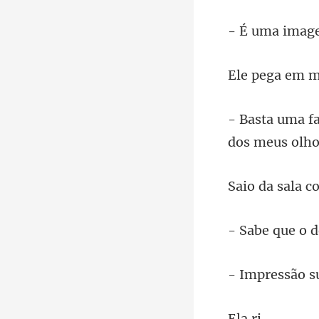
ressã
a