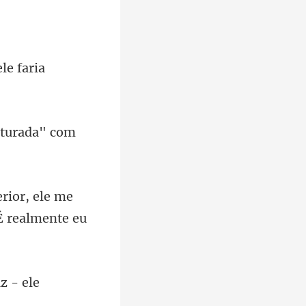
me
É realm
u