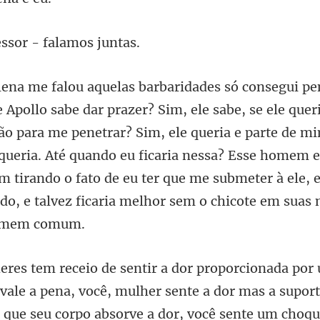
essor - fal
o para me penetrar? Sim, ele queria e parte de m
ueria. Até quando eu ficaria nessa? Esse homem e
m t
or mas a supor
ue seu corpo absorve a dor, você sente um choqu