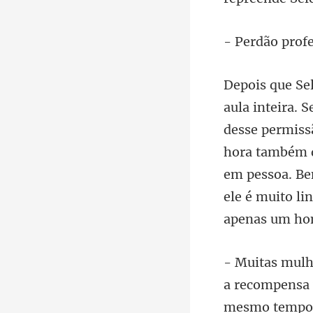
f
permissã
hora também q
em pessoa. Be
mesmo tempo q