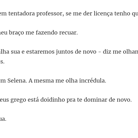
ra professor, se me de
eu braço me f
mos juntos de novo - diz me ol
Selena. A mesma m
ego está doidinho pr