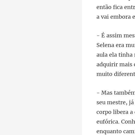
então fica ent
aula ela tinha
adqu
corpo libera 
eufórica. Con
enquan