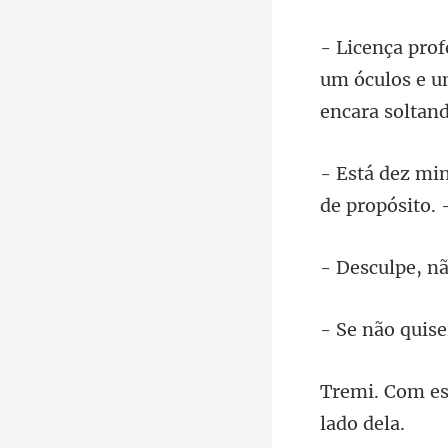
um óculos e um
de pro
nã