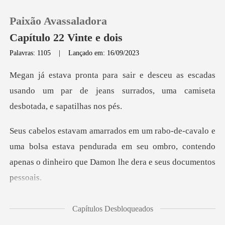
Paixão Avassaladora
Capítulo 22 Vinte e dois
Palavras: 1105
|
Lançado em: 16/09/2023
0
s escadas
usando um par de jeans surrados,
Loja
Histórico
a bolsa estava pendurada em seu ombro, contendo
Sair
apenas o
Baixar App
_ A Sra. Albert
Capítulos Desbloqueados