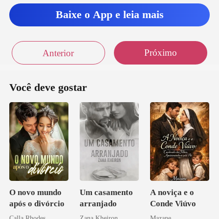
Baixe o App e leia mais
Próximo
Anterior
Você deve gostar
O novo mundo
Um casamento
A noviça e o
após o divórcio
arranjado
Conde Viúvo
Calla Rhodes
Zana Kheiron
Mazane