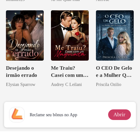
a rejeitei
Herdeiro Dele
Desejando o
Me Traiu?
O CEO De Gelo
irmão errado
Casei com um
e a Mulher Que
Magnata
Ele Jurou Odiar
Elysian Sparrow
Audrey C Leilani
Priscila Ozilio
Abrir
Reclame seu bônus no App