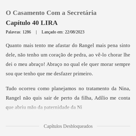
O Casamento Com a Secretária
Capítulo 40 LIRA
Palavras: 1286
|
Lançado em: 22/08/2023
0
ho um coração de pedra, ao vê-lo chorar lhe
Loja
dei o meu abraço! Abraço
Histórico
ina,
Sair
Rangel não quis sair de perto da filha, Ad
Baixar App
Capítulos Desbloqueados