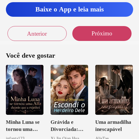
Baixe o App e leia mais
Próximo
Anterior
Você deve gostar
Minha Luna se
Grávida e
Uma armadilha
tornou uma
Divorciada:
inescapável
Alfa depois que
Escondi o
infanta123
Xi Jin Qian Hua
AlisTae