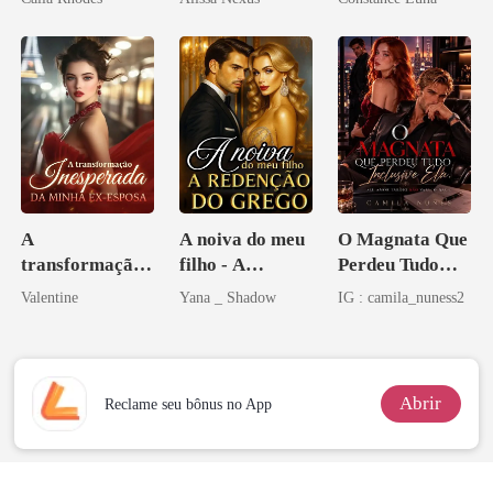
aberto
A
A noiva do meu
O Magnata Que
transformação
filho - A
Perdeu Tudo
inesperada da
Redenção do
Inclusive Ela
Valentine
Yana _ Shadow
IG : camila_nuness2
minha ex-
grego
esposa
Abrir
Reclame seu bônus no App