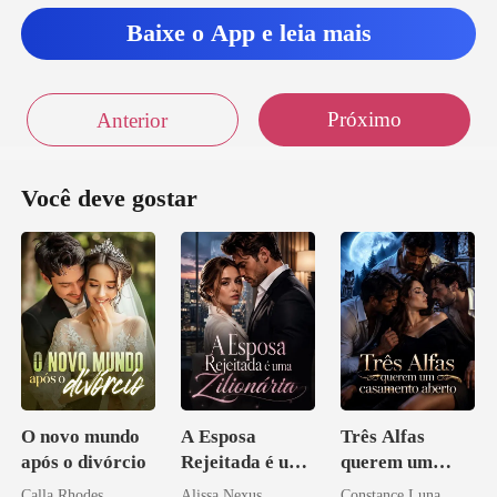
Baixe o App e leia mais
Próximo
Anterior
Você deve gostar
O novo mundo
A Esposa
Três Alfas
após o divórcio
Rejeitada é uma
querem um
Zilionária
casamento
Calla Rhodes
Alissa Nexus
Constance Luna