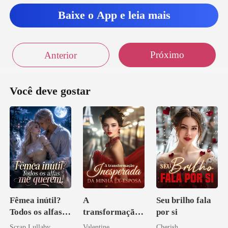
Baixe o App e leia mais
Próximo
Anterior
Você deve gostar
Fêmea inútil?
A
Seu brilho fala
Todos os alfas
transformação
por si
me querem!
inesperada da
Scrap Lullaby
Valentine
Cherish