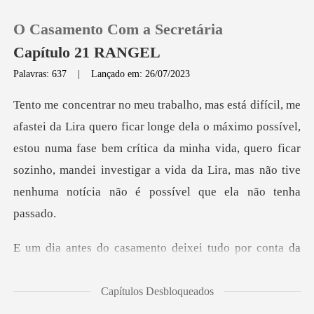
O Casamento Com a Secretária
Capítulo 21 RANGEL
Palavras: 637
|
Lançado em: 26/07/2023
0
la o máximo possível,
Loja
estou numa fase bem crítica da minha vida, quero ficar
sozinho, mandei i
Histórico
Sair
amento deixei tudo po
Baixar App
Capítulos Desbloqueados