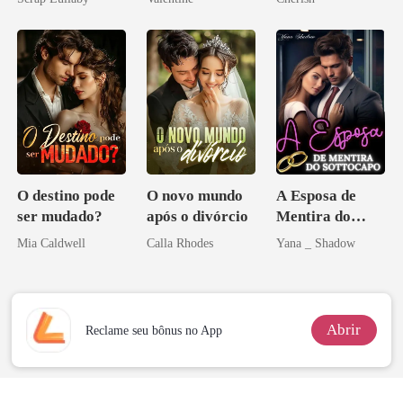
minha ex-
esposa
O destino pode
O novo mundo
A Esposa de
ser mudado?
após o divórcio
Mentira do
Sottocapo
Mia Caldwell
Calla Rhodes
Yana _ Shadow
Abrir
Reclame seu bônus no App