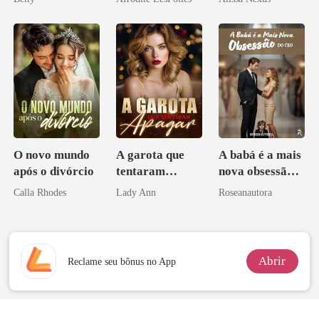
Herdeira
Marcada
O novo mundo
A garota que
A babá é a mais
após o divórcio
tentaram
nova obsessão
apagar
do CEO
Calla Rhodes
Lady Ann
Roseanautora
Abrir
Reclame seu bônus no App