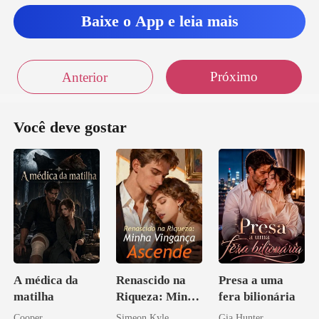
dent
Baixe o App e leia mais
Próximo
Anterior
Você deve gostar
A médica da
Renascido na
Presa a uma
matilha
Riqueza: Minha
fera bilionária
Vingança
Cooper
Simeon Kyle
Gia Hunter