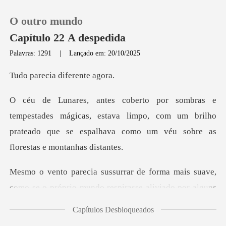
O outro mundo
Capítulo 22 A despedida
Palavras: 1291
|
Lançado em: 20/10/2025
0
cia difer
Loja
mágicas, estava limpo, com um brilho
prateado que se espal
Histórico
Sair
mais suave,
como se o próprio mundo respi
Baixar App
Capítulos Desbloqueados