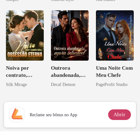
Ascende
Noiva por
Outrora
Uma Noite Com
contrato,
abandonada,
Meu Chefe
obsessão eterna
agora intocável
Silk Mirage
Decaf Demon
PageProfit Studio
Abrir
Reclame seu bônus no App