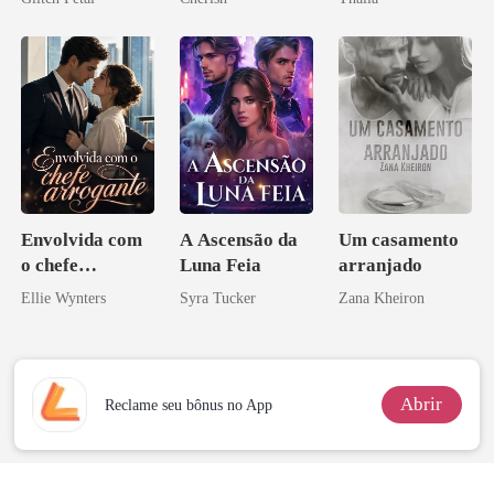
pai dele
Envolvida com
A Ascensão da
Um casamento
o chefe
Luna Feia
arranjado
arrogante
Ellie Wynters
Syra Tucker
Zana Kheiron
Abrir
Reclame seu bônus no App