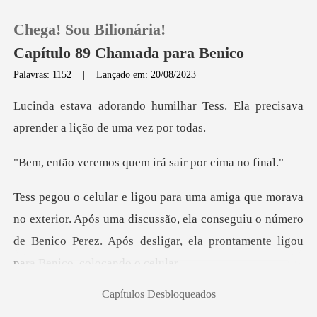
Chega! Sou Bilionária!
Capítulo 89 Chamada para Benico
Palavras: 1152
|
Lançado em: 20/08/2023
0
ar Tess. Ela precisava
aprende
Loja
os quem irá sair
Histórico
. Após uma discussão, ela conseguiu o número
Sair
de Benico Perez. Após
Baixar App
Capítulos Desbloqueados