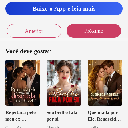
Baixe o App e leia mais
Próximo
Anterior
Você deve gostar
Rejeitada pelo
Seu brilho fala
Queimada por
meu ex,
por si
Ele, Renascida
desejada pelo
como Estrela
Glitch Petal
Cherish
Thalia