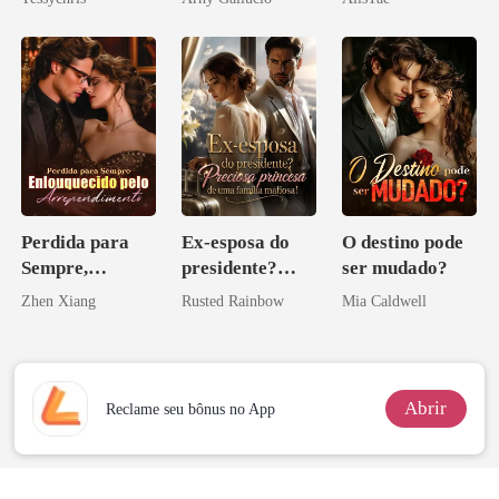
Perdida para
Ex-esposa do
O destino pode
Sempre,
presidente?
ser mudado?
Enlouquecido
Preciosa
Zhen Xiang
Rusted Rainbow
Mia Caldwell
pelo
princesa de uma
Arrependiment
família
o
mafiosa!
Abrir
Reclame seu bônus no App