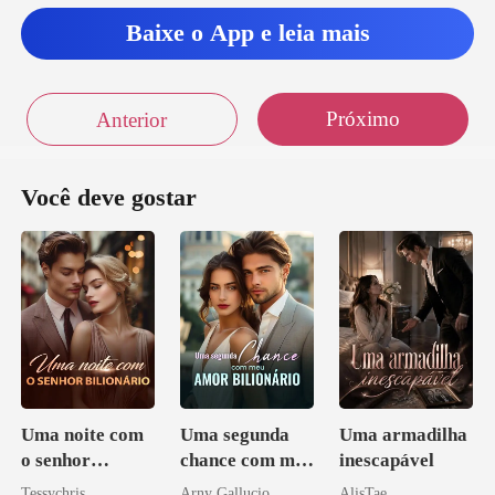
Baixe o App e leia mais
Próximo
Anterior
Você deve gostar
Uma noite com
Uma segunda
Uma armadilha
o senhor
chance com meu
inescapável
Bilionário
amor bilionário
Tessychris
Arny Gallucio
AlisTae