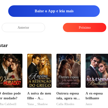
Baixe o App e leia mais
Anterior
Próximo
star
 destino pode
A noiva do meu
Outrora esposa
A ex-esposa
er mudado?
filho - A
tola, agora sua
brilhante
Redenção do
obsessão eterna
ia Caldwell
Yana _ Shadow
Calla Rhodes
Janie
grego