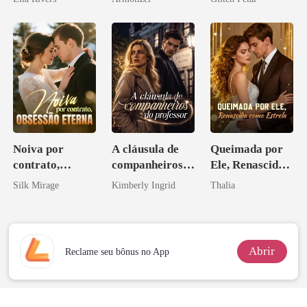
Psicopata :
pai dele
CONTRATO
DE SANGUE
Noiva por
A cláusula de
Queimada por
contrato,
companheiros
Ele, Renascida
obsessão eterna
do professor
como Estrela
Silk Mirage
Kimberly Ingrid
Thalia
Abrir
Reclame seu bônus no App