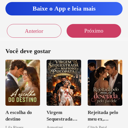
Baixe o App e leia mais
Próximo
Anterior
Você deve gostar
A escolha do
Virgem
Rejeitada pelo
destino
Sequestrada
meu ex,
pelo Mafioso
desejada pelo
Lila Rivers
Armotizei
Glitch Petal