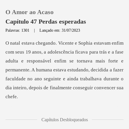
O Amor ao Acaso
Capítulo 47 Perdas esperadas
Palavras: 1301
|
Lançado em: 31/07/2023
0
e
Loja
adulta e responsável enfim se tornava mais forte e
permanente. A humana estava estudando, decidida a fazer
Histórico
facu
Sair
Baixar App
ce
Capítulos Desbloqueados