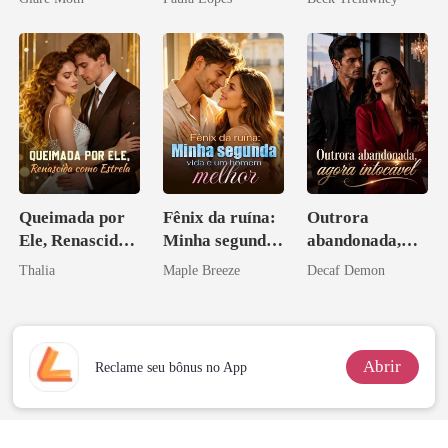
Queimada por
Fênix da ruína:
Outrora
Ele, Renascida
Minha segunda
abandonada,
como Estrela
vida e um
agora intocável
Thalia
Maple Breeze
Decaf Demon
homem melhor
Abrir
Reclame seu bônus no App