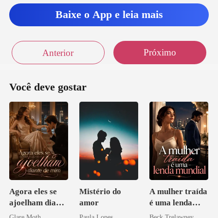
Baixe o App e leia mais
Próximo
Anterior
Você deve gostar
Agora eles se
Mistério do
A mulher traída
ajoelham diante
amor
é uma lenda
de mim
mundial
Glare Moth
Paula Lopes
Beck Trelawney