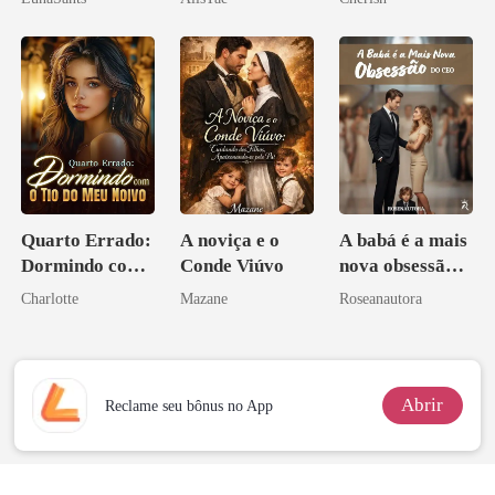
Quarto Errado:
A noviça e o
A babá é a mais
Dormindo com
Conde Viúvo
nova obsessão
o Tio do Meu
do CEO
Charlotte
Mazane
Roseanautora
Noivo
Abrir
Reclame seu bônus no App