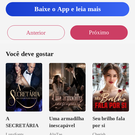
Baixe o App e leia mais
Próximo
Anterior
Você deve gostar
A
Uma armadilha
Seu brilho fala
SECRETÁRIA
inescapável
por si
LunaSants
AlisTae
Cherish