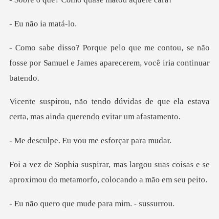
ão ia
ontou, se não
fosse por Samuel e James
s de que ela estava
certa, mas ain
Eu vou me esfor
gou suas coisas e se
aproximou do met
que mude para m