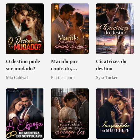
O destino pode
Marido por
Cicatrizes do
ser mudado?
contrato,
destino
amante de
Mia Caldwell
Plastic Thorn
Syra Tucker
coração