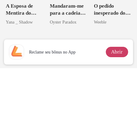
A Esposa de
Mandaram-me
O pedido
Mentira do
para a cadeia?
inesperado do
Sottocapo
Agora me
meu chefe
Yana _ Shadow
Oyster Paradox
Weeble
vejam esmagá-
los
Abrir
Reclame seu bônus no App