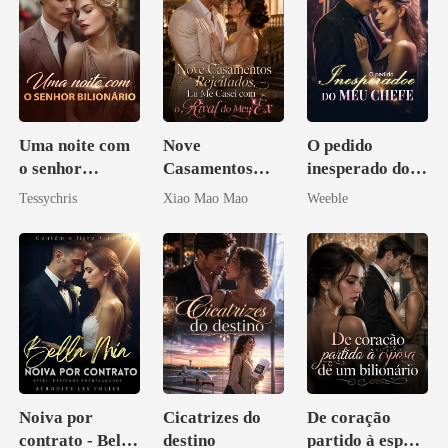
Uma noite com
Nove
O pedido
o senhor
Casamentos
inesperado do
Bilionário
Rejeitados, Eu
meu chefe
Tessychris
Xiao Mao Mao
Weeble
Me Casei com o
Rival do Meu
Ex
Noiva por
Cicatrizes do
De coração
contrato - Bella
destino
partido à esposa