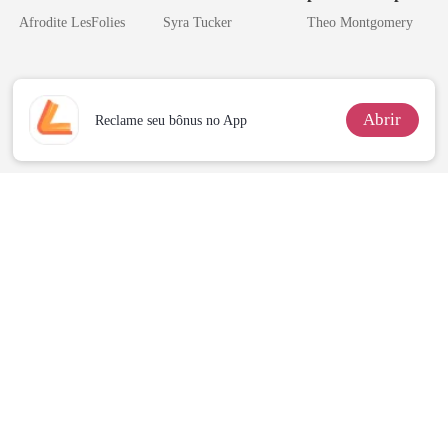
Mia
de um bilionário
Afrodite LesFolies
Syra Tucker
Theo Montgomery
Abrir
Reclame seu bônus no App