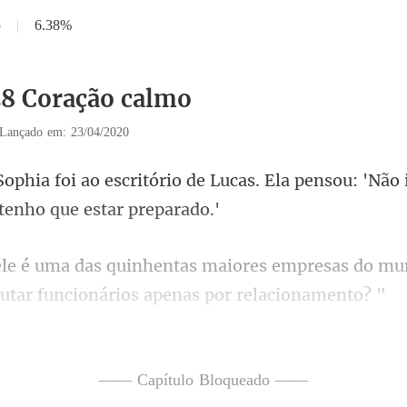
o
|
6.38%
28 Coração calmo
Lançado em: 23/04/2020
Lucas. Ela pensou: 'Não
s empresas do m
ruta
por ela?" Lucas pergu
—— Capítulo Bloqueado ——