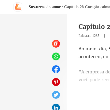
Sussurros do amor
/
Capítulo 28 Coração calm
Capítulo 
|
Palavras: 1285
a
você pode rec