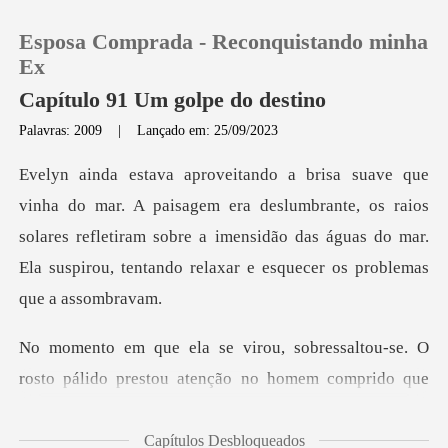
Esposa Comprada - Reconquistando minha
Ex
Capítulo 91 Um golpe do destino
Palavras: 2009
|
Lançado em: 25/09/2023
0
Loja
ra deslumbrante, os raios
solares refletiram sobre a imensidão das águas do m
Histórico
Sair
altou-se. O
rosto pálido prestou atençã
Baixar App
Capítulos Desbloqueados