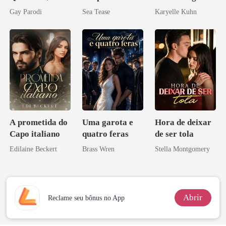
Segredos
Gay Parodi
Sea Tease
Karyelle Kuhn
Bilionários:
Veja-me Brilhar
A prometida do
Uma garota e
Hora de deixar
Capo italiano
quatro feras
de ser tola
Edilaine Beckert
Brass Wren
Stella Montgomery
Abrir
Reclame seu bônus no App