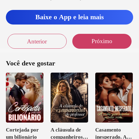
Baixe o App e leia mais
Próximo
Anterior
Você deve gostar
Cortejada por
A cláusula de
Casamento
um bilionário
companheiros
inesperado. A