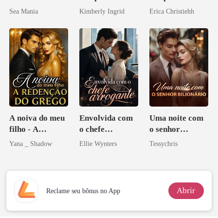
do professor
noite que mudou
Sea Mania
Kimberly Ingrid
Érica Christiehh
minha vida
A noiva do meu
Envolvida com
Uma noite com
filho - A
o chefe
o senhor
Redenção do
arrogante
Bilionário
Yana _ Shadow
Ellie Wynters
Tessychris
grego
Abrir
Reclame seu bônus no App