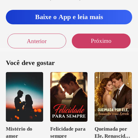
u rela
Baixe o App e leia mais
Próximo
Anterior
Você deve gostar
Mistério do
Felicidade para
Queimada por
amor
sempre
Ele, Renascida