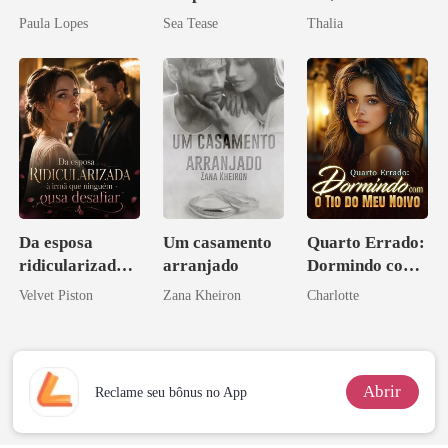
como Estrela
Paula Lopes
Sea Tease
Thalia
Da esposa
Um casamento
Quarto Errado:
ridicularizada à
arranjado
Dormindo com
irmã que
o Tio do Meu
Velvet Piston
Zana Kheiron
Charlotte
ninguém ousa
Noivo
desafiar
Abrir
Reclame seu bônus no App