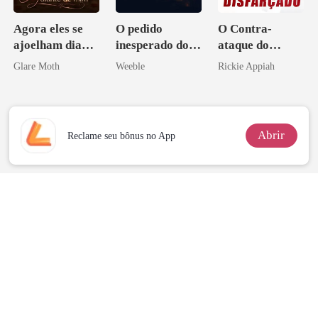
Agora eles se
O pedido
O Contra-
ajoelham diante
inesperado do
ataque do
de mim
meu chefe
Bilionário
Glare Moth
Weeble
Rickie Appiah
Disfarçado
Abrir
Reclame seu bônus no App