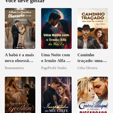
Você deve gostar
A babá é a mais
Uma Noite com
Caminho
nova obsessão
o Irmão Alfa do
traçado: uma
do CEO
Meu Ex
babá na fazenda
Roseanautora
PageProfit Studio
Célia Oliveira