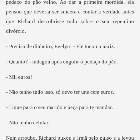
pedaço do pão velho. Ao dar a primeira mordida, ela
pensou que deveria ser sinc
eiro, Evelyn! - E
gou após engolir
l eu
isso, só devo t
eu marido e peça
tenho
mã pelo pulso e a levou