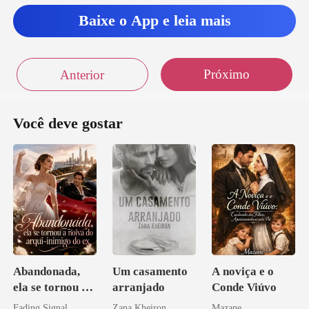
Baixe o App e leia mais
Próximo
Anterior
Você deve gostar
Abandonada,
Um casamento
A noviça e o
ela se tornou a
arranjado
Conde Viúvo
noiva do arqui-
Fading Signal
Zana Kheiron
Mazane