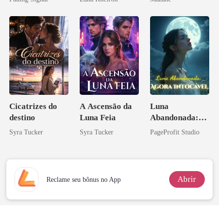
inimigo do ex
Cicatrizes do
A Ascensão da
Luna
destino
Luna Feia
Abandonada:
Agora Intocável
Syra Tucker
Syra Tucker
PageProfit Studio
Abrir
Reclame seu bônus no App