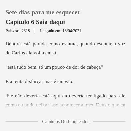
Sete dias para me esquecer
Capítulo 6 Saia daqui
Palavras: 2318
|
Lançado em: 13/04/2021
0
tátua, quando escutar a vo
Loja
, só um pouco d
Histórico
isfarçar ma
Sair
a ele
como eu pude deixar isso acontecer ai meu Deus
Baixar App
Capítulos Desbloqueados
vamos é h