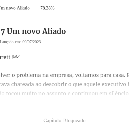
Um novo Aliado
|
78.38%
87 Um novo Aliado
Lançado em: 09/07/2023
u
tava chateada ao descobrir o que aquele executivo h
o no almoço ao lado de uma m
—— Capítulo Bloqueado ——