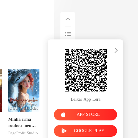
Baixar App Lera
APP STORE
Minha irmã
roubou meu
GOOGLE PLAY
companheiro e
PageProfit Studio
sa
eu a deixei