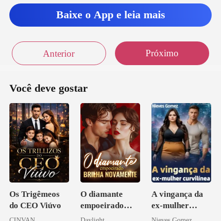
Baixe o App e leia mais
Próximo
Anterior
Você deve gostar
Os Trigêmeos
O diamante
A vingança da
do CEO Viúvo
empoeirado
ex-mulher
brilha
curvilínea
CINVAN
Daylight
Nieves Gomez