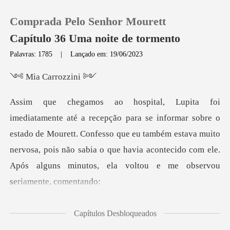
Comprada Pelo Senhor Mourett
Capítulo 36 Uma noite de tormento
Palavras: 1785
|
Lançado em: 19/06/2023
0
Carroz
Loja
re o
estado de Mourett. Confesso que eu também estava muito
Histórico
nervosa, pois não sabia o que ha
Sair
Baixar App
sas são um pouco
Capítulos Desbloqueados