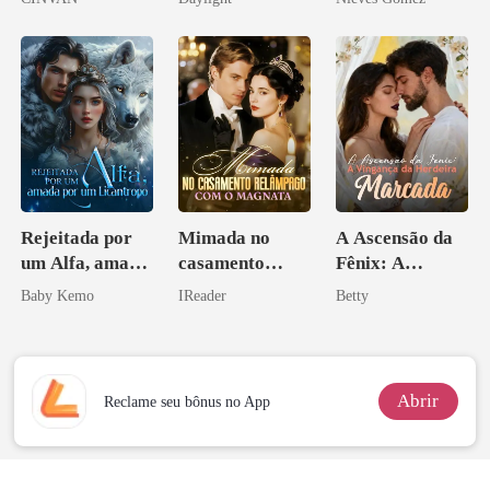
novamente
Rejeitada por
Mimada no
A Ascensão da
um Alfa, amada
casamento
Fênix: A
por um
relâmpago com
Vingança da
Baby Kemo
IReader
Betty
Licantropo
o magnata
Herdeira
Marcada
Abrir
Reclame seu bônus no App