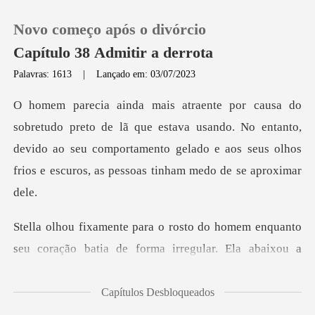
Novo começo após o divórcio
Capítulo 38 Admitir a derrota
Palavras: 1613
|
Lançado em: 03/07/2023
0
ue estava usando. No entanto,
Loja
devido ao seu comportamento gelado e aos s
Histórico
Sair
em enquanto
seu coração batia de forma irr
Baixar App
Capítulos Desbloqueados