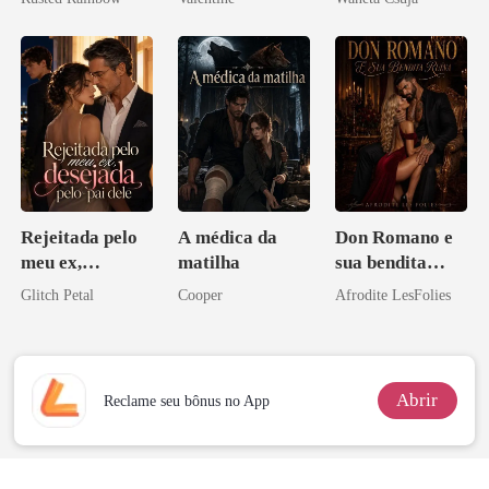
princesa de uma
minha ex-
Melhor Amiga
família
esposa
mafiosa!
Rejeitada pelo
A médica da
Don Romano e
meu ex,
matilha
sua bendita
desejada pelo
ruína
Glitch Petal
Cooper
Afrodite LesFolies
pai dele
Abrir
Reclame seu bônus no App