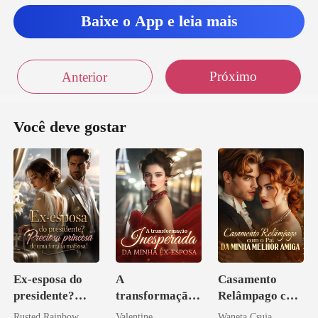
Baixe o App e leia mais
Próximo
Anterior
Você deve gostar
Ex-esposa do
A
Casamento
presidente?
transformação
Relâmpago com
Preciosa
inesperada da
o Pai da Minha
Rusted Rainbow
Valentine
Waneta Csuja