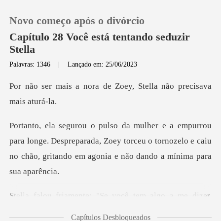
Novo começo após o divórcio
Capítulo 28 Você está tentando seduzir
Stella
Palavras: 1346
|
Lançado em: 25/06/2023
0
de Zoey, Stella não pr
Loja
Histórico
onge. Despreparada, Zoey torceu o tornozelo e caiu
no chão,
Sair
Baixar App
tem algo a me dizer,
apenas dig
Capítulos Desbloqueados