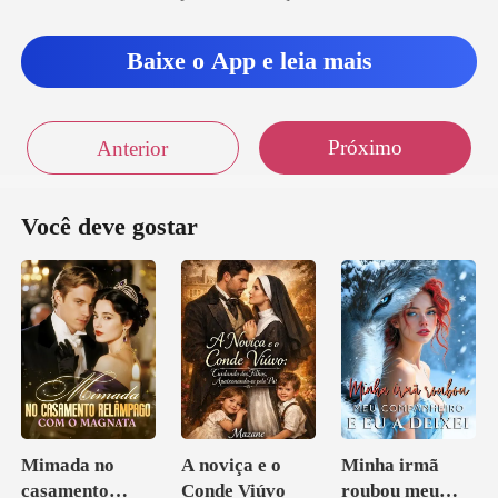
Baixe o App e leia mais
Próximo
Anterior
Você deve gostar
Mimada no
A noviça e o
Minha irmã
casamento
Conde Viúvo
roubou meu