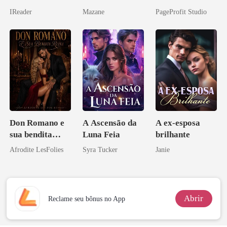
relâmpago com
companheiro e
IReader
Mazane
PageProfit Studio
o magnata
eu a deixei
Don Romano e
A Ascensão da
A ex-esposa
sua bendita
Luna Feia
brilhante
ruína
Afrodite LesFolies
Syra Tucker
Janie
Abrir
Reclame seu bônus no App