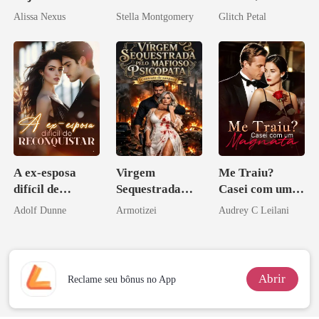
Zilionária
desejada pelo
Alissa Nexus
Stella Montgomery
Glitch Petal
pai dele
A ex-esposa
Virgem
Me Traiu?
difícil de
Sequestrada
Casei com um
reconquistar
pelo Mafioso
Magnata
Adolf Dunne
Armotizei
Audrey C Leilani
Psicopata :
CONTRATO
DE SANGUE
Abrir
Reclame seu bônus no App