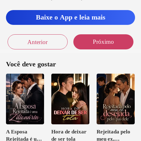
Baixe o App e leia mais
Próximo
Anterior
Você deve gostar
A Esposa
Hora de deixar
Rejeitada pelo
Rejeitada é uma
de ser tola
meu ex,