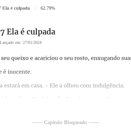
7 Ela é culpada
|
62.79%
7 Ela é culpada
Lançado em: 27/01/2024
e acariciou o seu rosto,
e é
rá em casa. - Ele a
ará hoje? - Liz afrouxou os
s num sorriso para animá-la. -
—— Capítulo Bloqueado ——