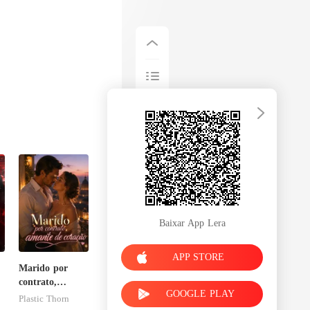
Baixar App Lera
APP STORE
Marido por
contrato,
GOOGLE PLAY
amante de
Plastic Thorn
coração