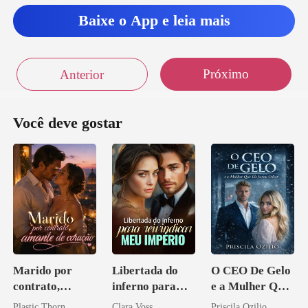
Baixe o App e leia mais
Próximo
Anterior
Você deve gostar
Marido por
Libertada do
O CEO De Gelo
contrato,
inferno para
e a Mulher Que
amante de
reivindicar meu
Ele Jurou Odiar
Plastic Thorn
Clara Voss
Priscila Ozilio