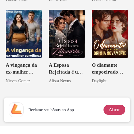
coração
império
A vingança da
A Esposa
O diamante
ex-mulher
Rejeitada é uma
empoeirado
curvilínea
Zilionária
brilha
Nieves Gomez
Alissa Nexus
Daylight
novamente
Abrir
Reclame seu bônus no App