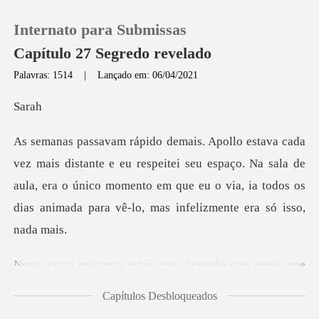
Internato para Submissas
Capítulo 27 Segredo revelado
Palavras: 1514
|
Lançado em: 06/04/2021
0
a
Loja
respeitei seu espaço. Na sala de
aula, era o único momento em que eu o via,
Histórico
Sair
uma prova que
Baixar App
eleva o nível bdsm do
Capítulos Desbloqueados