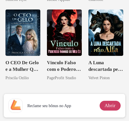
Ascende
Disfarçado
Noivo
O CEO De Gelo
Vínculo Falso
A Luna
e a Mulher Que
com o Poderoso
descartada pelo
Ele Jurou Odiar
Inimigo do Meu
Alfa
Priscila Ozilio
PageProfit Studio
Velvet Piston
Ex
Abrir
Reclame seu bônus no App