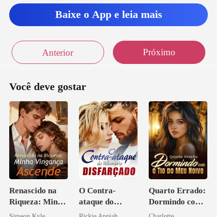
Baixe o App e leia mais
Próximo
Anterior
Você deve gostar
Renascido na
O Contra-
Quarto Errado:
Riqueza: Minha
ataque do
Dormindo com
Vingança
Bilionário
o Tio do Meu
Simeon Kyle
Rickie Appiah
Charlotte