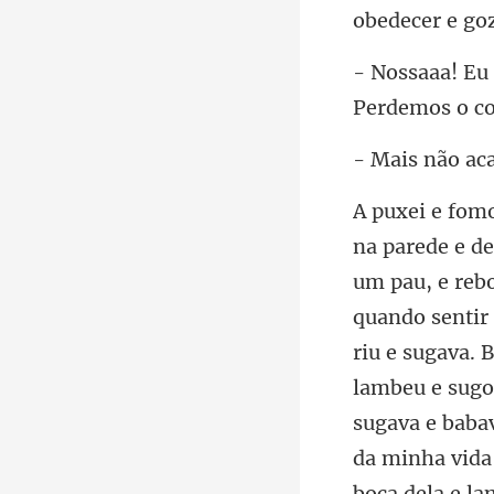
obedecer e go
Pe
ão a
riu e sugava. 
lambeu e sugo
sugava e baba