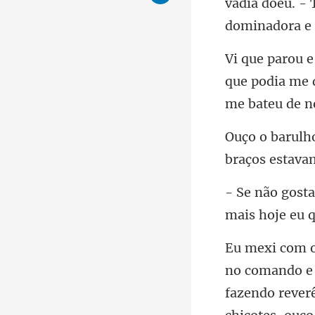
vadia doeu. -
que podia me 
braços es
mais hoje eu
fazendo reverê