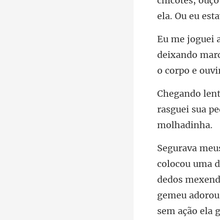
chic
deixando marc
rasguei sua p
dedos mexendo.
gemeu