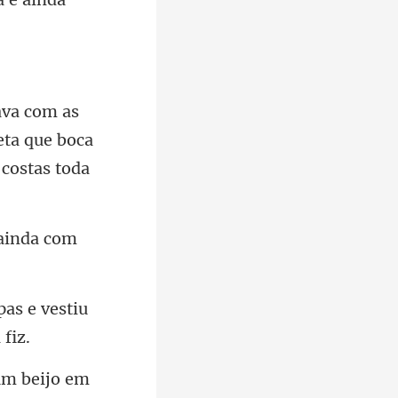
eta que boca
 ainda com
pas e vestiu
um beijo em