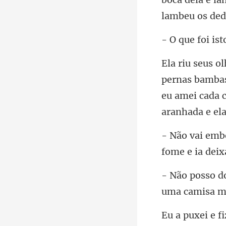
foi ist
bambas
eu amei cada 
fome e ia d
uma camisa m