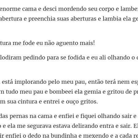
o e lamb
abertura e preenc
ura me fode eu
para se fodida e eu ali olha
om tudo meu pau e bombeei ela gemia e gritou de
la me segurava estava delirando entra e sair. 
ir enfiei o dedo n