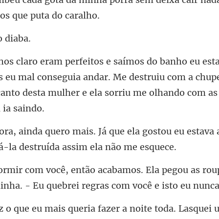
 eu mal conseguia andar. Me destruiu com a chup
can
ela gostou eu estava
la pegou as rou
inha. -
uei 