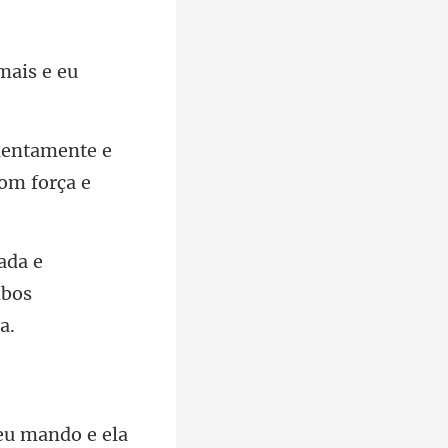
mais e eu
te e
a e
mbo
 eu mando e ela