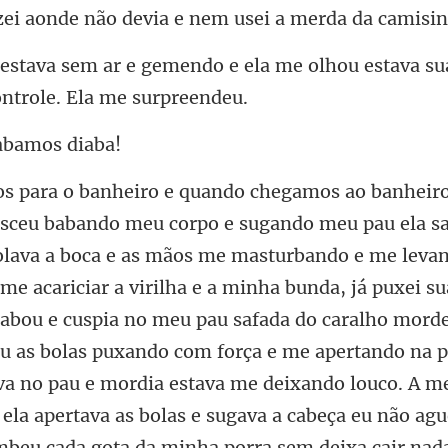
zei
o e ela me olhou estava su
cabam
e acariciar a virilha e a minha bunda, já puxei s
Babou e cuspia no meu pau safada do caralho morde
u as bolas puxando com força e me apertando na p
va no pau e