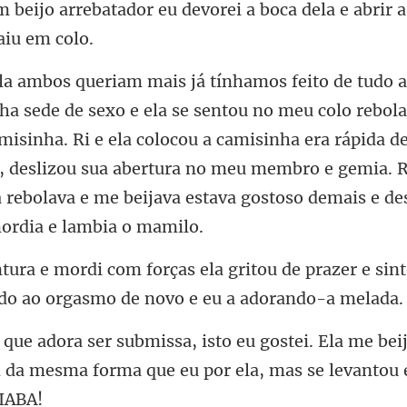
m beijo arrebatador eu devorei a
ebol
isinha. Ri e ela colocou a camisinha era rápida d
o, deslizou sua abertura no meu me
ritou de prazer e sin
la me bei
m da mesma forma que eu