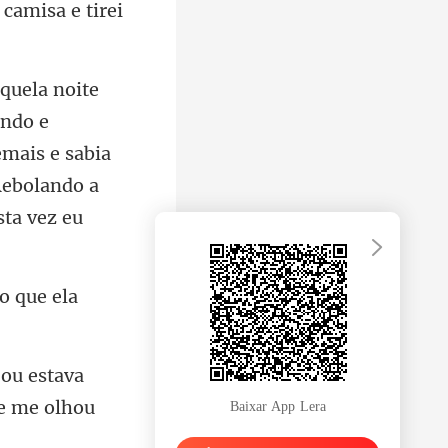
ando e
emais e sabia
to que ela
jou estava
Baixar App Lera