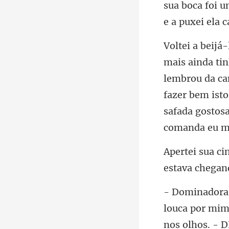
sua boca foi u
lembrou da cam
fazer bem ist
estava chegan
louca por mi