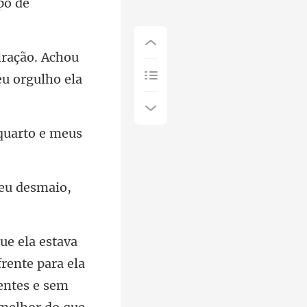
. Achou
eu
quarto e meus
 eu desmaio,
frente para ela
entes e sem