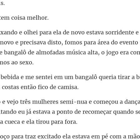
 tem co
 novo e precisava disto, fomos para área do even
e
bangalô queria tirar a 
itando eu já estava a ponto de recomeçar qu