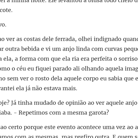
Ele levantou a blusa todo cheio
u
a ela, a forma com que ela ria era perfeita o sorriso
omo o céu eu fiquei parado ali olhan
ião ao ver aquele anj
a
 vamos com as mesmas, mas prefi