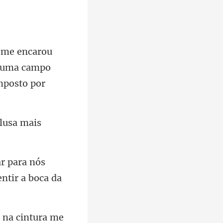
to uma campo
blusa mais
ara nós
cintura me