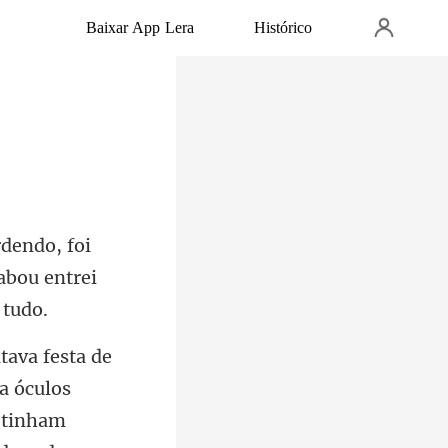
Baixar App Lera
Histórico
i
cabou en
 tinham