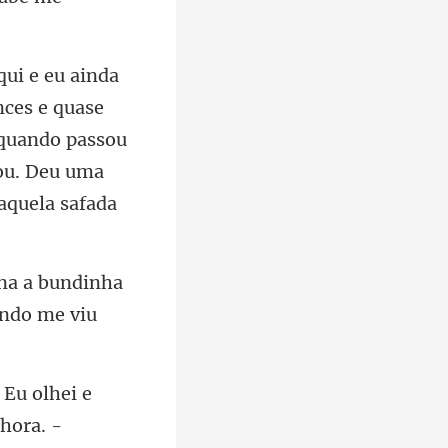
s e quase
o quando passou
ina a bundinha
 Eu olhei e