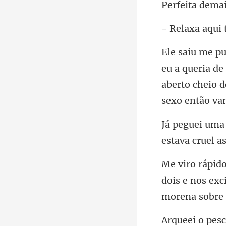
qui
eria de
aberto cheio d
estav
dois e nos exc