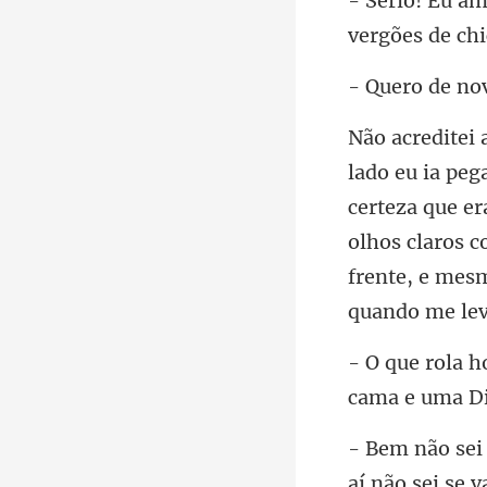
ro de
certeza que er
olhos claros c
cama e
aí não sei se