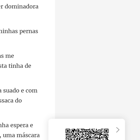
 minhas pernas
me
a suado e com
nha espera e