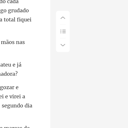
do cada
s mãos nas
ateu e já
i e virei a