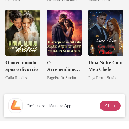
O novo mundo
O
Uma Noite Com
após o divórcio
Arrependiment
Meu Chefe
o do Alfa:
Calla Rhodes
PageProfit Studio
PageProfit Studio
Perder Sua
Verdadeira
Companheira
Abrir
Reclame seu bônus no App