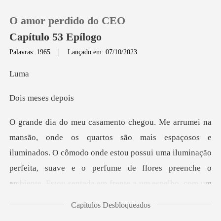
O amor perdido do CEO
Capítulo 53 Epílogo
Palavras: 1965
|
Lançado em: 07/10/2023
0
u
meses
Loja
Histórico
O cômodo onde estou possui uma iluminação
Sair
perfeita, suave e o perfume de flores preenche o
ambiente. Estou se
Baixar App
Capítulos Desbloqueados