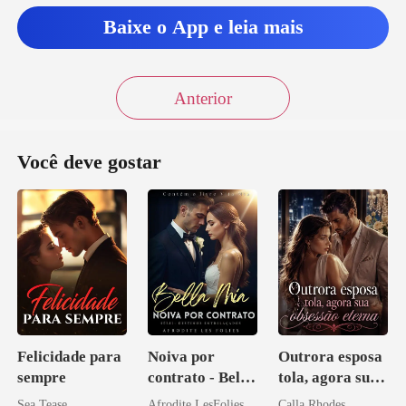
Baixe o App e leia mais
Anterior
Você deve gostar
Felicidade para
Noiva por
Outrora esposa
sempre
contrato - Bella
tola, agora sua
Mia
obsessão eterna
Sea Tease
Afrodite LesFolies
Calla Rhodes