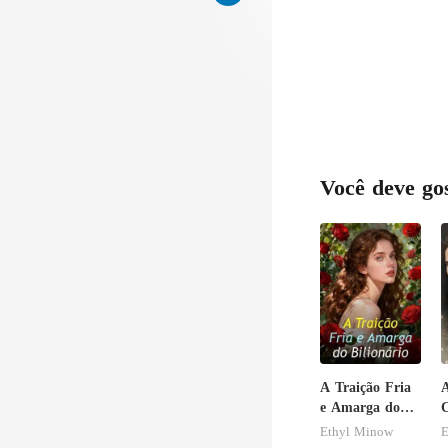
Você deve go
A Traição Fria
A
e Amarga do
C
Bilionário
Ethyl Minow
E