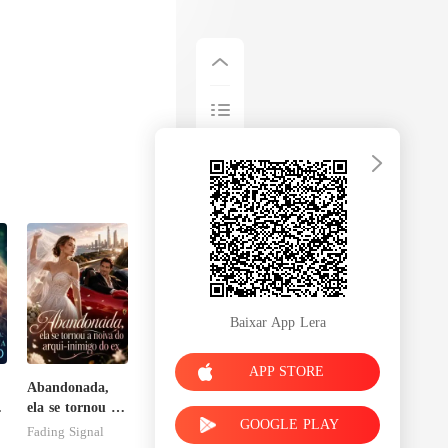
Baixar App Lera
APP STORE
Abandonada,
ela se tornou a
GOOGLE PLAY
noiva do arqui-
Fading Signal
inimigo do ex