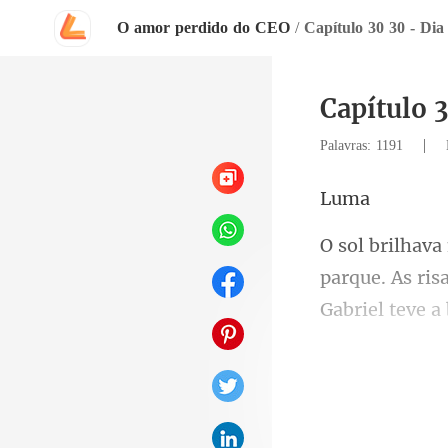
O amor perdido do CEO
/
Capítulo 30 30 - Dia 
Capítulo 3
|
Palavras: 1191
u
que. As ri
de Kayo.