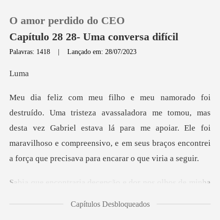
O amor perdido do CEO
Capítulo 28 28- Uma conversa difícil
Palavras: 1418
|
Lançado em: 28/07/2023
0
u
Loja
tomou, mas
desta vez Gabriel estava lá para me apoiar. Ele foi
Histórico
maravilhoso e compreensi
Sair
ção e dor nos olhos de minh
Baixar App
Capítulos Desbloqueados