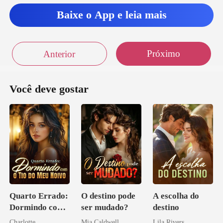
Baixe o App e leia mais
Próximo
Anterior
Você deve gostar
Quarto Errado:
O destino pode
A escolha do
Dormindo com
ser mudado?
destino
o Tio do Meu
Charlotte
Mia Caldwell
Lila Rivers