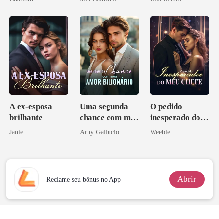
Noivo
A ex-esposa
Uma segunda
O pedido
brilhante
chance com meu
inesperado do
amor bilionário
meu chefe
Janie
Arny Gallucio
Weeble
Abrir
Reclame seu bônus no App