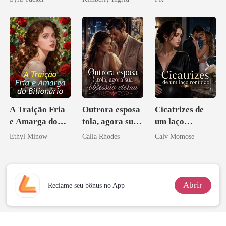
A Traição Fria
Outrora esposa
Cicatrizes de
e Amarga do
tola, agora sua
um laço
Bilionário
obsessão eterna
rompido
Ethyl Minow
Calla Rhodes
Calv Momose
Abrir
Reclame seu bônus no App