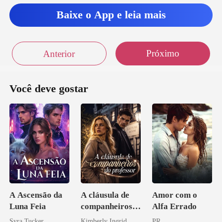
me? - pergunt
Baixe o App e leia mais
nto, não
Próximo
Anterior
Você deve gostar
A Ascensão da
A cláusula de
Amor com o
Luna Feia
companheiros
Alfa Errado
do professor
Syra Tucker
Kimberly Ingrid
PR