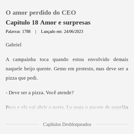
O amor perdido do CEO
Capítulo 18 Amor e surpresas
Palavras: 1788
|
Lançado em: 24/06/2023
0
br
demais
Loja
naquele beijo quente. Gemo em p
Histórico
a pizza.
Sair
pacote de papelão
Baixar App
e volta com ele em mão
Capítulos Desbloqueados