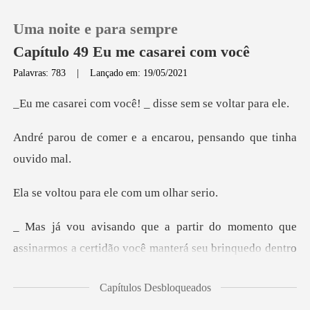
Uma noite e para sempre
Capítulo 49 Eu me casarei com você
Palavras: 783
|
Lançado em: 19/05/2021
0
você! _ disse sem
e a encarou, pensando
Loja
Histórico
para ele com u
Sair
omento que
assinarmos a certidão você m
Baixar App
Capítulos Desbloqueados
ve vonta