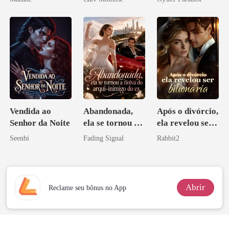
vejam esmagá-
los
Vendida ao
Abandonada,
Após o divórcio,
Senhor da Noite
ela se tornou a
ela revelou ser
noiva do arqui-
bilionária
Seenbi
Fading Signal
Rabbit2
inimigo do ex
Abrir
Reclame seu bônus no App