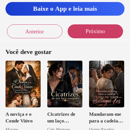
Baixe o App e leia mais
ela mulher a
Próximo
Anterior
Você deve gostar
A noviça e o
Cicatrizes de
Mandaram-me
Conde Viúvo
um laço
para a cadeia?
rompido
Agora me
Mazane
Calv Momose
Oyster Paradox