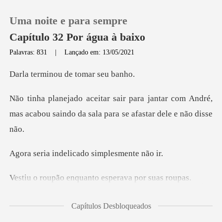
Uma noite e para sempre
Capítulo 32 Por água à baixo
Palavras: 831
|
Lançado em: 13/05/2021
0
nou de toma
ntar com André,
Loja
mas acabou saindo da sal
Histórico
delicado simpl
Sair
enquanto esperav
Baixar App
os cabelos quando Patrici
Capítulos Desbloqueados