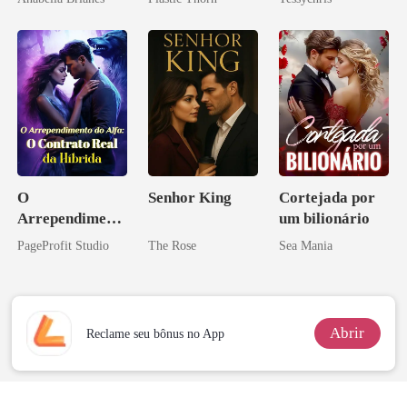
coração
O
Senhor King
Cortejada por
Arrependiment
um bilionário
o do Alfa: O
PageProfit Studio
The Rose
Sea Mania
Contrato Real
da Híbrida
Abrir
Reclame seu bônus no App