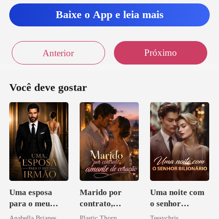
Baixe o App e leia mais
ida, s
Próximo
Anterior
Você deve gostar
Uma esposa
Marido por
Uma noite com
para o meu
contrato,
o senhor
irmão
amante de
Bilionário
Anabella Brianes
Plastic Thorn
Tessychris