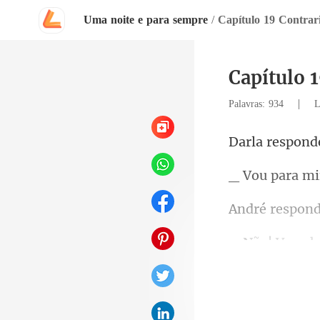
Uma noite e para sempre
/
Capítulo 19 Contra
Capítulo 
|
Palavras: 934
L
ara m
ond
estar dormindo
qua