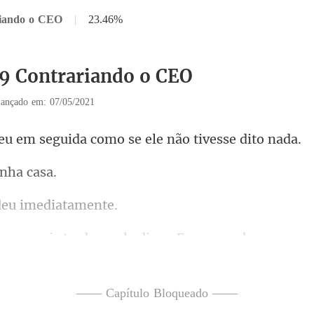
riando o CEO
|
23.46%
19 Contrariando o CEO
ançado em: 07/05/2021
eguida como se ele n
in
eu imed
. Assim talvez ele conseguisse refrear o desejo de
—— Capítulo Bloqueado ——