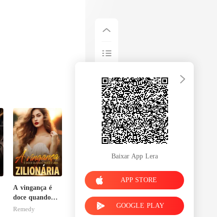
Baixar App Lera
APP STORE
A vingança é
doce quando
GOOGLE PLAY
você é uma
Remedy
zilionária