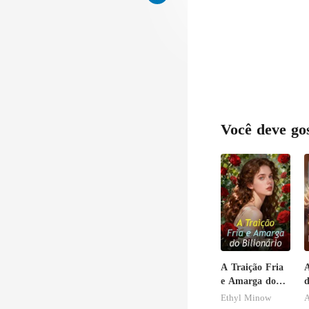
Você deve go
A Traição Fria
A
e Amarga do
d
Bilionário
r
Ethyl Minow
A